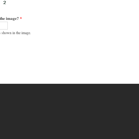
 the image?
*
s shown in the image.