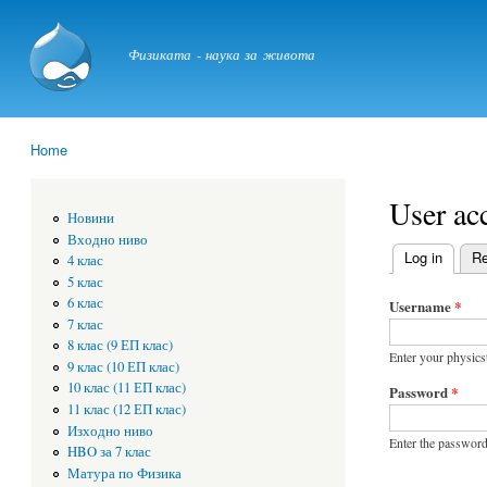
physicstime.com
Физиката - наука за живота
Home
You are here
User ac
Новини
Входно ниво
Log in
(active
Re
4 клас
Primary t
5 клас
6 клас
Username
*
7 клас
8 клас (9 ЕП клас)
Enter your physic
9 клас (10 ЕП клас)
10 клас (11 ЕП клас)
Password
*
11 клас (12 ЕП клас)
Изходно ниво
Enter the password
HBO за 7 клас
Матура по Физика