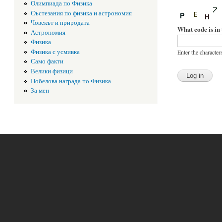
Олимпиада по Физика
Състезания по физика и астрономия
Човекът и природата
What code is in
Астрономия
Физика
Физика с усмивка
Enter the character
Само факти
Велики физици
Нобелова награда по Физика
За мен