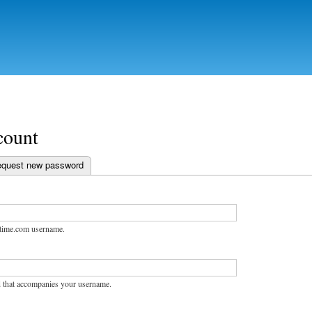
Skip to
main
content
count
 tab)
quest new password
abs
stime.com username.
 that accompanies your username.