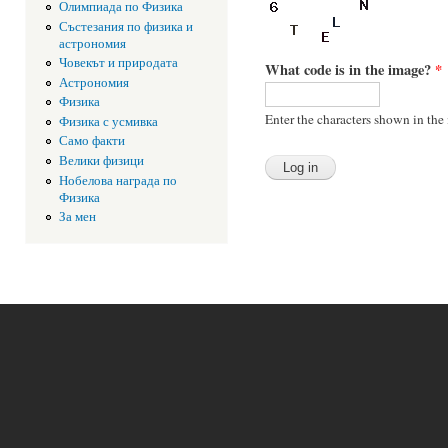
Олимпиада по Физика
Състезания по физика и
астрономия
Човекът и природата
What code is in the image?
*
Астрономия
Физика
Enter the characters shown in the
Физика с усмивка
Само факти
Велики физици
Нобелова награда по
Физика
За мен