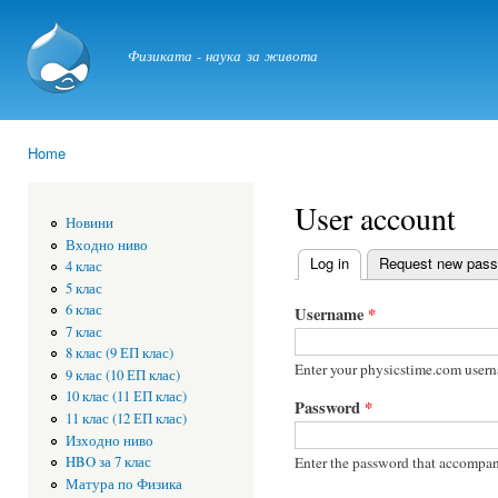
Ski
mai
physicstime.com
Физиката - наука за живота
con
Home
You are here
User account
Новини
Входно ниво
Log in
(active tab)
Request new pas
4 клас
Primary tabs
5 клас
6 клас
Username
*
7 клас
8 клас (9 ЕП клас)
Enter your physicstime.com user
9 клас (10 ЕП клас)
10 клас (11 ЕП клас)
Password
*
11 клас (12 ЕП клас)
Изходно ниво
Enter the password that accompan
HBO за 7 клас
Матура по Физика