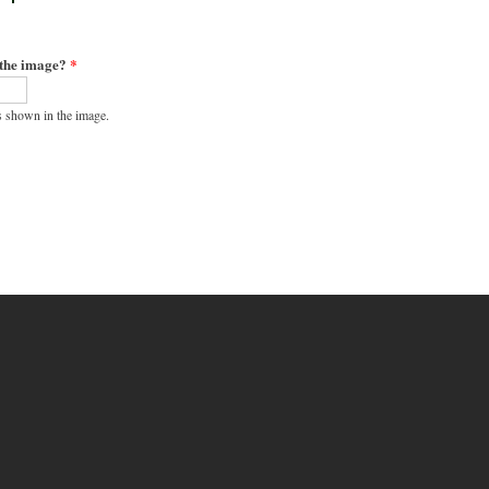
 the image?
*
s shown in the image.