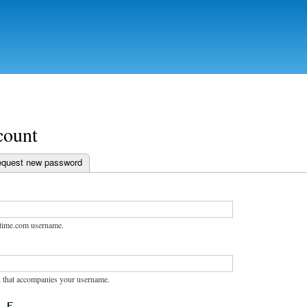
Skip to
main
content
count
 tab)
quest new password
abs
stime.com username.
 that accompanies your username.