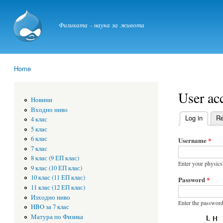
physicstime.com
Физиката - наука за живота
Home
You are here
User ac
Новини
Входно ниво
Log in
(active
Re
4 клас
Primary t
5 клас
6 клас
Username
*
7 клас
8 клас (9 ЕП клас)
Enter your physic
9 клас (10 ЕП клас)
10 клас (11 ЕП клас)
Password
*
11 клас (12 ЕП клас)
Изходно ниво
Enter the password
HBO за 7 клас
Матура по Физика