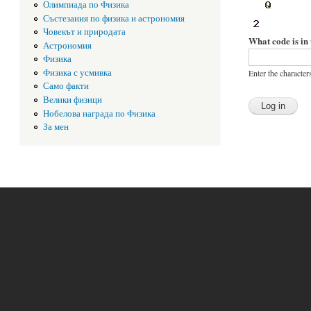
Олимпиада по Физика
Състезания по физика и астрономия
Човекът и природата
What code is in
Астрономия
Физика
Физика с усмивка
Enter the character
Само факти
Велики физици
Нобелова награда по Физика
За мен