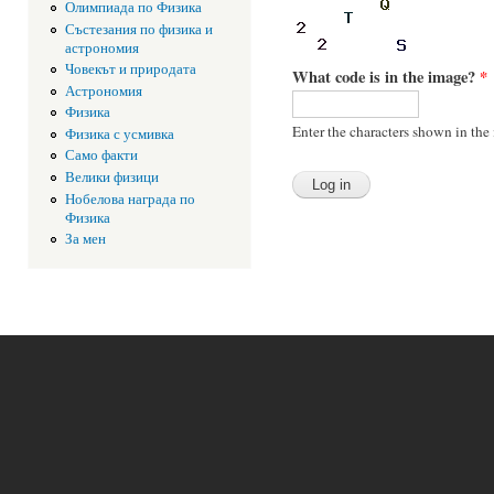
Олимпиада по Физика
Състезания по физика и
астрономия
Човекът и природата
What code is in the image?
*
Астрономия
Физика
Enter the characters shown in the
Физика с усмивка
Само факти
Велики физици
Нобелова награда по
Физика
За мен