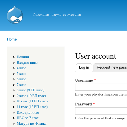
Ski
mai
physicstime.com
Физиката - наука за живота
con
Home
You are here
User account
Новини
Входно ниво
Log in
(active tab)
Request new pas
4 клас
Primary tabs
5 клас
6 клас
Username
*
7 клас
8 клас (9 ЕП клас)
Enter your physicstime.com user
9 клас (10 ЕП клас)
10 клас (11 ЕП клас)
Password
*
11 клас (12 ЕП клас)
Изходно ниво
Enter the password that accompan
HBO за 7 клас
Матура по Физика