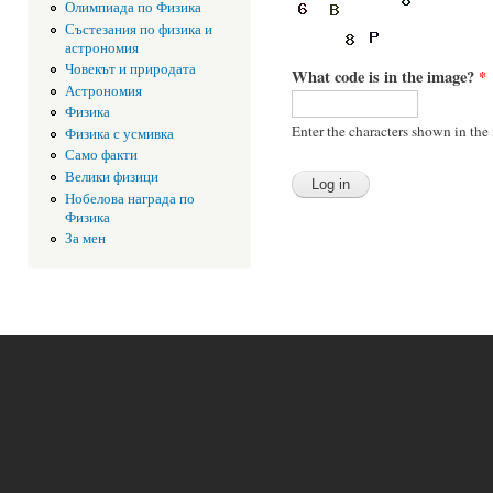
Олимпиада по Физика
Състезания по физика и
астрономия
Човекът и природата
What code is in the image?
*
Астрономия
Физика
Enter the characters shown in the
Физика с усмивка
Само факти
Велики физици
Нобелова награда по
Физика
За мен