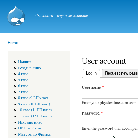
Ski
mai
physicstime.com
Физиката - наука за живота
con
Home
You are here
User account
Новини
Входно ниво
Log in
(active tab)
Request new pas
4 клас
Primary tabs
5 клас
6 клас
Username
*
7 клас
8 клас (9 ЕП клас)
Enter your physicstime.com user
9 клас (10 ЕП клас)
10 клас (11 ЕП клас)
Password
*
11 клас (12 ЕП клас)
Изходно ниво
Enter the password that accompan
HBO за 7 клас
Матура по Физика