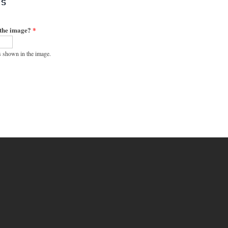
 the image?
*
s shown in the image.