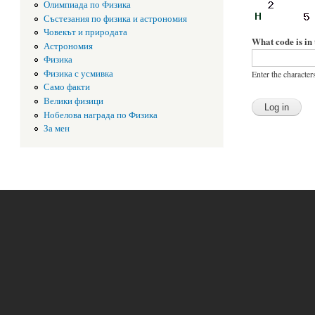
Олимпиада по Физика
Състезания по физика и астрономия
Човекът и природата
What code is in
Астрономия
Физика
Физика с усмивка
Enter the character
Само факти
Велики физици
Нобелова награда по Физика
За мен