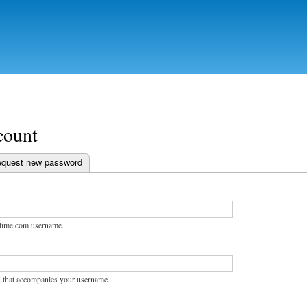
Skip to
main
content
count
 tab)
quest new password
abs
stime.com username.
 that accompanies your username.