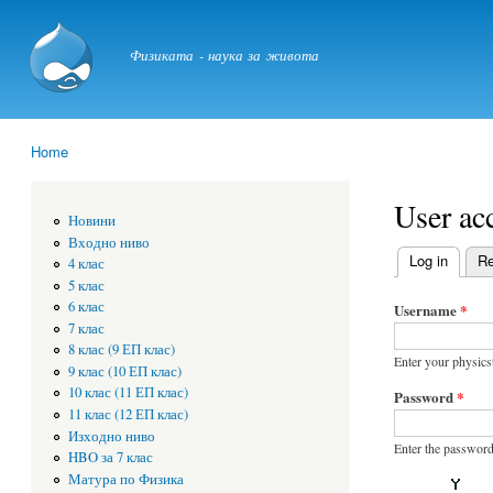
physicstime.com
Физиката - наука за живота
Home
You are here
User ac
Новини
Входно ниво
Log in
(active
Re
4 клас
Primary t
5 клас
6 клас
Username
*
7 клас
8 клас (9 ЕП клас)
Enter your physic
9 клас (10 ЕП клас)
10 клас (11 ЕП клас)
Password
*
11 клас (12 ЕП клас)
Изходно ниво
Enter the password
HBO за 7 клас
Матура по Физика