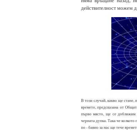
няма връщане назад, н
действителност можем да
В този случай, какво ще стане,
времето, предсказана от Обща
първо място, ще се доближим 
черната дупка. Така че колкото 
по - бавно за нас ще тече времет