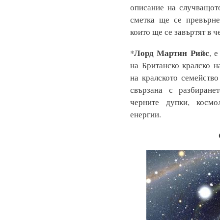
описание на случващот
сметка ще се превърне
които ще се завъртят в ч
Лорд Мартин Рийс
*
, 
на Британско кралско 
на кралското семейство
свързана с разбиране
черните дупки, космо
енергии.