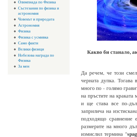
Олимпиада по Физика
Състезания по физика и
астрономия
Човекът и природата
Астрономия
Физика
Физика с усмивка
Само факти
Велики физици
Какво би станало, а
Нобелова награда по
Физика
За мен
Да речем, че този смел
черната дупка. Тогава 
много по - голямо грави
на пръстите на краката 
и ще става все по-дъл
заприлича на изстискана
подходящо сравнение 
размерите на много дъ
spag
измислил термина "