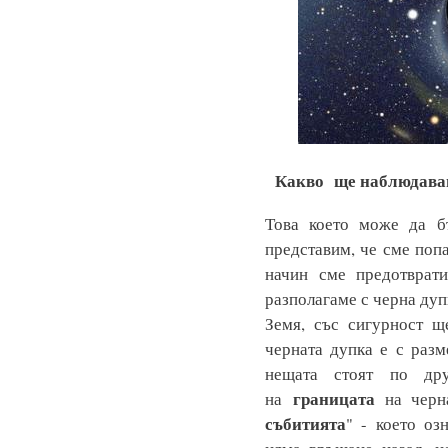
Какво ще наблюдавам
Това което може да б
представим, че сме поп
начин сме предотврати
разполагаме с черна дуп
Земя, със сигурност щ
черната дупка е с раз
нещата стоят по дру
границата
на
на черна
събитията
" - което оз