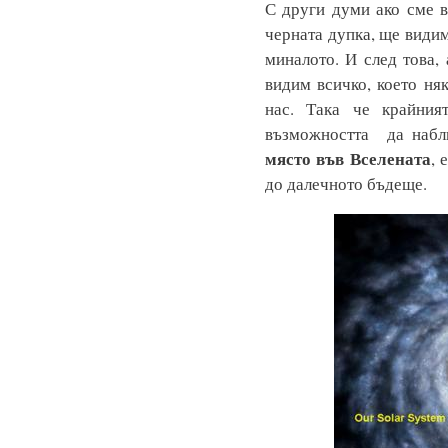
С други думи ако сме 
черната дупка, ще видим
миналото. И след това,
видим всичко, което ня
нас. Така че крайния
възможността да наб
място във Вселената
, 
до далечното бъдеще.