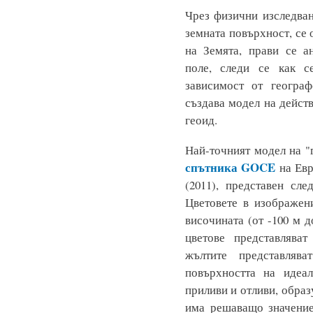
Чрез физични изследван
земната повърхност, се 
на Земята, прави се а
поле, следи се как с
зависимост от геогра
създава модел на дейст
геоид.
Най-точният модел на "
спътника GOCE
на Ев
(2011), представен сл
Цветовете в изображен
височината (от -100 м д
цветове представляват
жълтите представляв
повърхността на идеа
приливи и отливи, образ
има решаващо значение