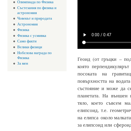
Олимпиада по Физика
Състезания по физика и
астрономия
Човекът и природата
Астрономия
Физика
Физика с усмивка
Само факти
Велики физици
Нобелова награда по
Физика
Геоид (от гръцки – по
За мен
която перпендикулярът
посоката на гравита
повърхността на водата
състояние и може да с
планетата. На външен 
тяло, което съвсем ма
елипсоид, т.е. геометр
на елипса около малката
за елипсоид или сфероид