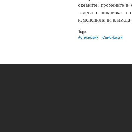
океаните, промените в
ледената покривка н
измененията на климата
Tags:
Астрономия
Само факти