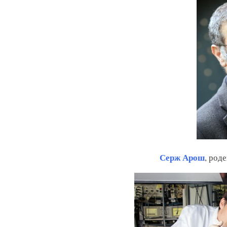
Серж Арош
, род