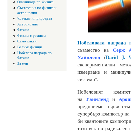
Олимпиада по Физика
Състезания по физика и
астрономия
Човекът и природата
Астрономия
Физика
Физика с усмивка
Само факти
Нобеловата награда 
Велики физици
Серж 
съвместно на
Нобелова награда по
Уайнленд
David J. 
(
Физика
За мен
експериментални мет
измерване и манипул
системи".
Нобеловият комит
Уайнленд
Аро
на
и
предприеме първи стъ
супербърз компютър на 
би квантовите компютр
този век по радикален 