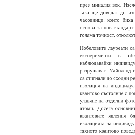
през миналия век. Изс
така ще доведат до из
часовници, които биха
основа за нов стандарт 
голяма точност, отколко
Нобеловите лауреати са
експерименти в обл
наблюдавайки индивиду
разрушават. Уайнленд 
са стигнали до сходни р
изолация на индицидуа
квантово състояние с по
улавяне на отделни фот
атоми. Досега основни
квантовите явления б
изолацията на индивиду
тяхното квантово повед