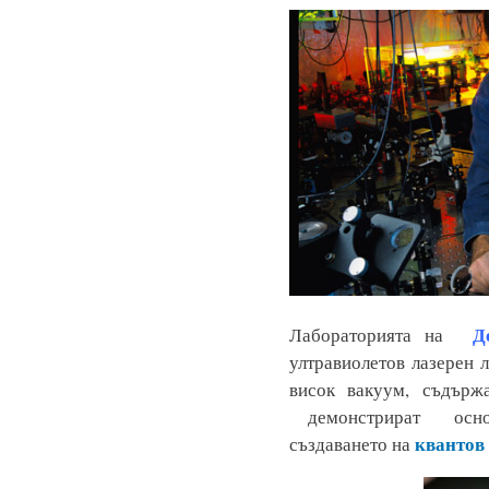
Д
Лабораторията на
ултравиолетов лазерен 
висок вакуум, съдърж
демонстрират основ
квантов
създаването на