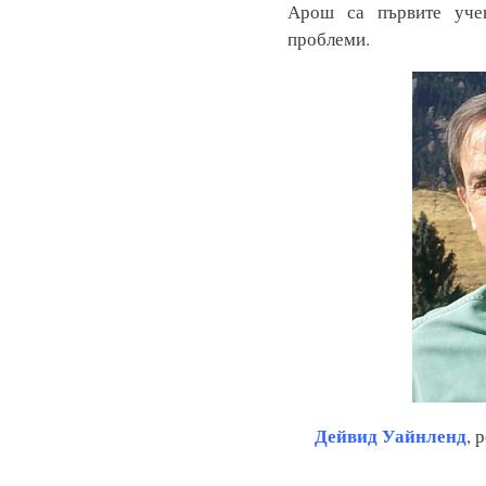
Арош са първите уче
проблеми.
Дейвид Уайнленд
, 