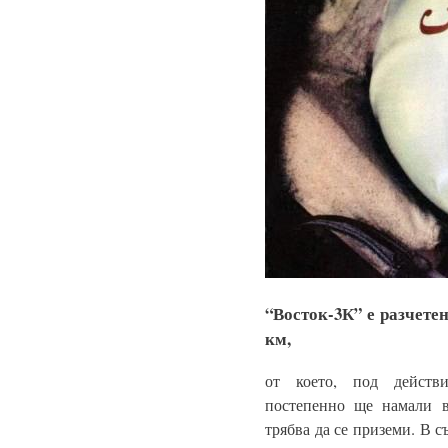
“Восток-3К” е разчетен
км,
от което, под действ
постепенно ще намали 
трябва да се приземи. В с