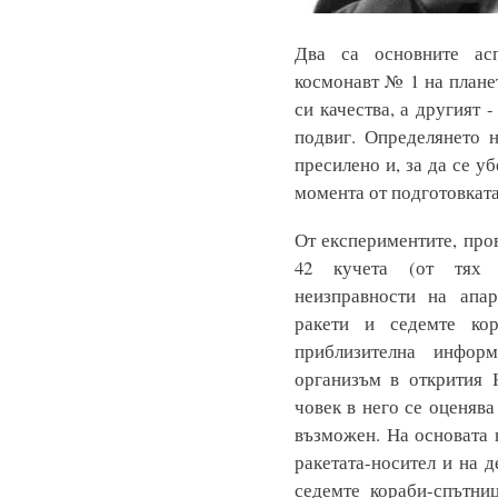
Два са основните асп
космонавт № 1 на планет
си качества, а другият 
подвиг. Определянето 
пресилено и, за да се у
момента от подготовката
От експериментите, про
42 кучета (от тях 
неизправности на апар
ракети и седемте кор
приблизителна инфор
организъм в открития 
човек в него се оценява
възможен. На основата 
ракетата-носител и на 
седемте кораби-спътниц