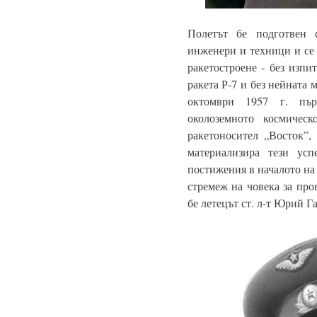
Полетът бе подготвен 
инженери и техници и се
ракетостроене - без изпит
ракета Р-7 и без нейната
октомври 1957 г. пъ
околоземното космическ
ракетоносител „Восток”,
материализира тези ус
постижения в началото на
стремеж на човека за про
бе летецът ст. л-т Юрий Г