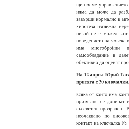
ще поеме управлението.
няма да може да разбл
завърши нормално в авт
хипотеза изглежда нере
никой не е можел кате
поведението на човека в
има многобройни п
самообладание в дал
обективно да оценят пр
На 12 април Юрий Гага
притяга с 30 ключалки
всяка от които има конт
притягане се допират 
съответен прозрачен. 
неочаквано по високо
контакт на ключалка № 