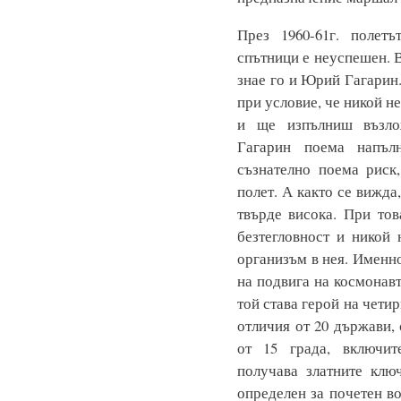
През 1960-61г. полет
спътници е неуспешен. В
знае го и Юрий Гагарин.
при условие, че никой не
и ще изпълниш възлож
Гагарин поема напъл
съзнателно поема риск
полет. А както се вижда
твърде висока. При то
безтегловност и никой
организъм в нея. Именн
на подвига на космонавт
той става герой на чети
отличия от 20 държави,
от 15 града, включи
получава златните клю
определен за почетен во