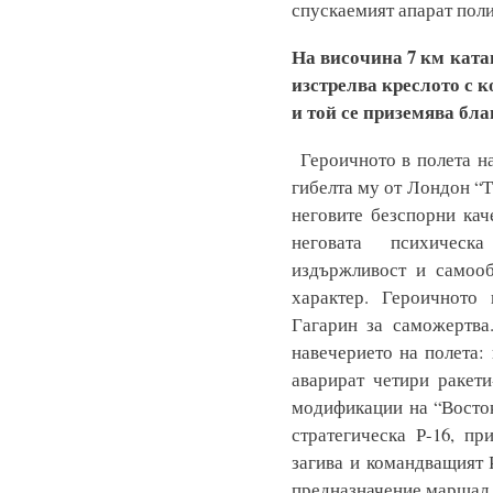
спускаемият апарат поли
На височина 7 км ката
изстрелва креслото с 
и той се приземява бл
Героичното в полета н
гибелта му от Лондон “Т
неговите безспорни кач
неговата психическа
издържливост и самооб
характер. Героичното
Гагарин за саможертва
навечерието на полета: 
аварират четири ракети
модификации на “Восток
стратегическа Р-16, пр
загива и командващият 
предназначение маршал