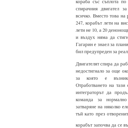
кораба със съплота по
спирачния двигател за
всичко. Вместо това на 
247, корабът лети на ви
лети не 10, а 20 денонощ
и въздух няма да стиг
Гагарин е знаел за план
бил предупреден за реал
Двигателят спира да раб
недостигнало за още ок
за която е възникн
Отработването на тази
интеграторът да прод
команда за нормално
затваряне на няколко ел
тъй като през отворенит
корабът започва да се в