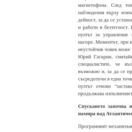
магнетофона. След то
наблюдения върху земн
дейност, за да се устан
и работи в безтегност.
пултът за управление
нагоре. Моментът, при 
неустойчив човек може в
Юрий Гагарин, смятайк
специалистите, че въ
възможно и, за да се пр
съсредоточи в една точ
пултът отново “заста
продължава изпълнениет
Спускането започва в 
намира над Атлантичес
Програмният механизъм