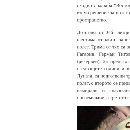
сходни с кораба “Восток
взема решение за полет 
пространство.
Дотогава от 3461 летц
шестима от които запо
полет. Трима от тях са 
Гагарин, Герман Тито
(резервен). За предсто
следващите години и в
Луната, са подготвени т
полет, с второто се при
намиране и спасяван
приземяване, а третото е