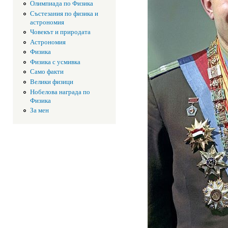
Олимпиада по Физика
Състезания по физика и
астрономия
Човекът и природата
Астрономия
Физика
Физика с усмивка
Само факти
Велики физици
Нобелова награда по
Физика
За мен