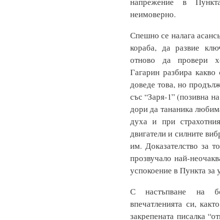
напрежение в Пункт
неимоверно.
Спешно се налага асансь
кораба, да развие клю
отново да провери х
Гагарин разбира какво 
доведе това, но продъл
със “Заря-1” (позивна н
дори да тананика любима
духа и при страхотни
двигатели и силните виб
им. Доказателство за т
прозвучало най-неочакв
успокоение в Пункта за 
С настъпване на бе
впечатленията си, какт
закрепената писалка “от