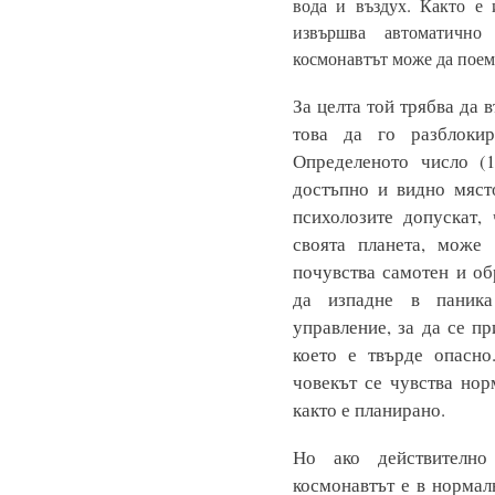
вода и въздух. Както е 
извършва автоматичн
космонавтът може да поем
За целта той трябва да 
това да го разблоки
Определеното число (1
достъпно и видно мяст
психолозите допускат,
своята планета, може
почувства самотен и об
да изпадне в паник
управление, за да се п
което е твърде опасно
човекът се чувства нор
както е планирано.
Но ако действително
космонавтът е в нормал