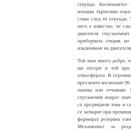
секунда. Космонавтът 
изчаква търпеливо изра
става след 44 секунди. 
него е известно, че сл
двигателя спускаемия
приборната секция, но
изключване на двигателя
Той знае много добре, ч
ще изгори и той при 
атмосферата. В огромн
през които космонавт № 
паника или отчаяние. 
спускаемия апарат знач
са предвидили това и с
се затварят при превиш
формират резервна елек
Механизмът за разд