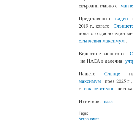
свързани главно с
магн
Представеното
видео
по
2019 г., когато
Слънцет
докато отдясно един мес
слънчевия максимум
.
Видеото е заснето от
С
на НАСА в далечна
улт
Нашето
Слънце
нап
максимум
през 2025 г.,
с
изключително
висока 
Източник:
nasa
Tags:
Астрономия