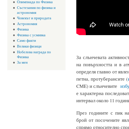
Олимпиада по Физика
Състезания по физика и
астрономия
Човекът и природата
Астрономия
Физика
Физика с усмивка
Само факти
Велики физици
Нобелова награда по
За слънчевата активнос
Физика
За мен
на повърхността и в а
определя главно от явле
петна, протуберансите (
CME) и слънчевите
изб
е характерна последова
интервал около 11 годин
През годините с пик н
брой от посочените явл
спрямо относително спо