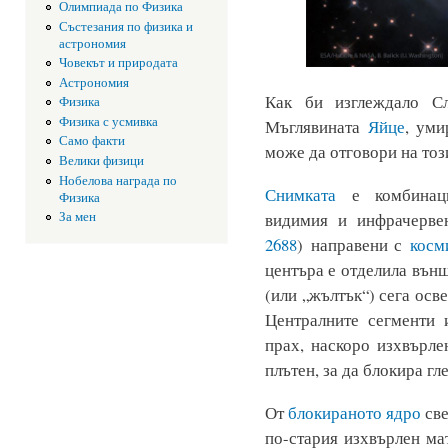
Олимпиада по Физика
Състезания по физика и
астрономия
Човекът и природата
Астрономия
Как би изглеждало С
Физика
Физика с усмивка
Мъглявината
Яйце
, ум
Само факти
може да отговори на то
Велики физици
Нобелова награда по
Снимката
е комбинаци
Физика
За мен
видимия и инфрачервен
2688
) направени с
косм
центъра е отделила вън
(или „жълтък“) сега осв
Централните сегменти 
прах, наскоро изхвърле
плътен, за да блокира г
От
блокираното ядро
све
по-стария изхвърлен ма