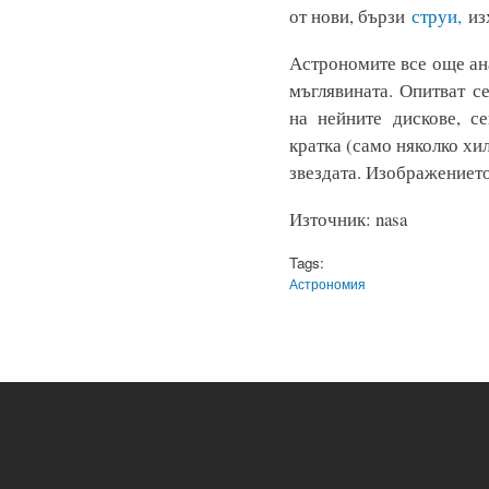
от нови, бързи
струи,
из
Астрономите все още ан
мъглявината. Опитват с
на нейните дискове, с
кратка (само няколко хи
звездата. Изображението
Източник: nasa
Tags:
Астрономия