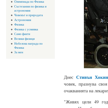
Олимпиада по Физика
Състезания по физика и
астрономия
Човекът и природата
Астрономия
Физика
Физика с усмивка
Само факти
Велики физици
Нобелова награда по
Физика
За мен
Стивън Хокин
Днес
човек, празнува сво
очакванията на лекари
"Живях цели 49 год