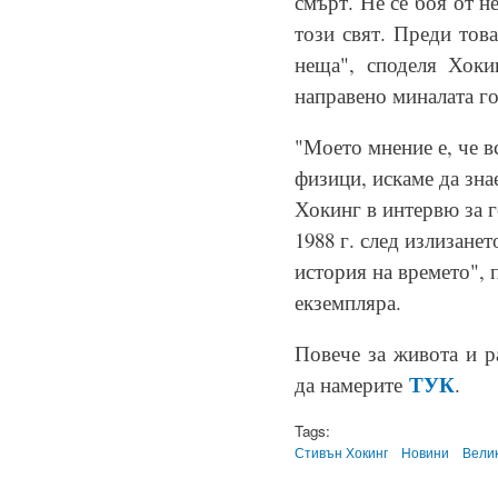
смърт. Не се боя от н
този свят. Преди тов
неща", споделя Хоки
направено миналата го
"Моето мнение е, че в
физици, искаме да зна
Хокинг в интервю за 
1988 г. след излизанет
история на времето", 
екземпляра.
Повече за живота и 
ТУК
да намерите
.
Tags:
Стивън Хокинг
Новини
Вели