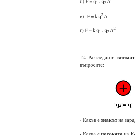
б) F = q
. q
/r
1
2
2
в) F = k q
2
г) F = k q
. q
/r
1
2
внимат
12. Разгледайте
въпросите:
знакът
- Какъв е
на зар
е посоката
F
- Каква
на