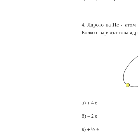
Не -
4. Ядрото на
атом
Колко е зарядът това ядр
а) + 4 е
б) – 2 е
в) + ½ 