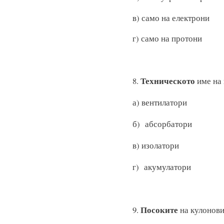
в) само на 
г) само на протони
Техническото
8.
име на
а) вент
б) абсорбатори
в) изол
г) акумулатори
Посоките
9.
на кулонови