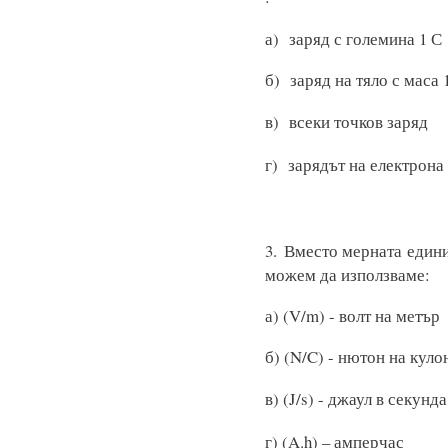
а) заряд с го
б) заряд на тяло с мас
в) всеки то
г) зарядът на електрона
3.
Вместо мерната едини
можем да използваме:
а) (V/m) - волт 
б) (N/C) - нютон на кул
в) (J/s) - джаул в 
г) (A.h) – амперчас