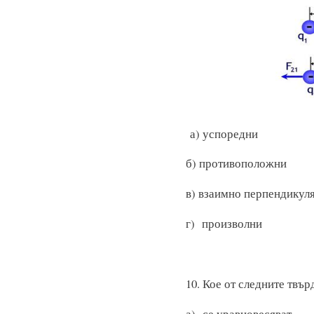
а) усп
б) противоположни
в) взаимно перпе
г) произволни
10. Кое от следните твъ
а) се уравновесяват