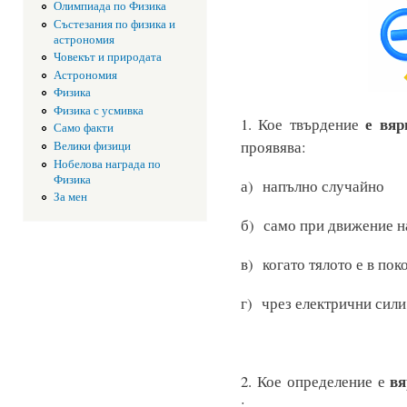
Олимпиада по Физика
Състезания по физика и
астрономия
Човекът и природата
Астрономия
Физика
Физика с усмивка
е вяр
1. Кое твърдение
Само факти
проявява:
Велики физици
Нобелова награда по
Физика
а) напълно
За мен
б) само при движение 
в) когато тялот
г) чрез елект
вя
2. Кое определение е
: