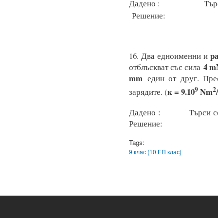
Дадено 
Решение:
р
16. Два едноименни и
4 m
отблъскват със сила
mm
един от друг. Пр
9
2
к = 9.10
Nm
зарядите. (
Дадено 
Решение:
Tags:
9 клас (10 ЕП клас)