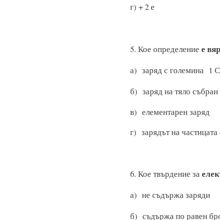
г) + 2 е
е
вя
5. Кое определение
а) заряд с г
б) заряд на тяло събр
в) елемента
г) зарядът на частицата
елек
6. Кое твърдение за
а) не съдър
б) съдържа по равен бро