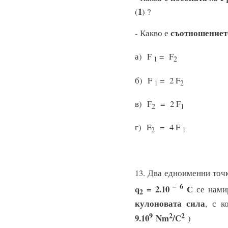
1
(
) ?
съотношениет
- Какво е
а) F
= F
1
2
б) F
= 2 F
1
2
в) F
= 2 F
2
1
г) F
= 4 F
2
1
13. Два едноименни точ
– 6
q
=
2.10
С
се нами
2
кулоновата сила
, с к
9
2
2
9.10
Nm
/C
)