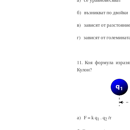
б) възникват по дво
в) зависят от разстояни
г) зависят от големинат
11. Коя формула израз
Кулон?
а) F = k q
. q
1
2