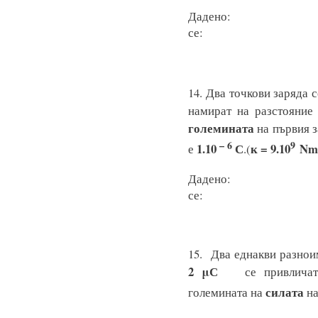
Даден
се: Ре
14. Два точкови заряда 
намират на разстояни
големината
на първия з
– 6
9
1.10
С
к = 9.10
Nm
е
.
(
Даден
се: Ре
15. Два еднакви разно
2 μС
се привлича
силата
големината на
н