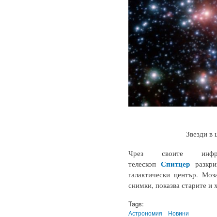
Звезди в 
Чрез своите инфра
Спитцер
телескоп
разкр
галактически център. Мо
снимки, показва старите и 
Tags:
Астрономия
Новини