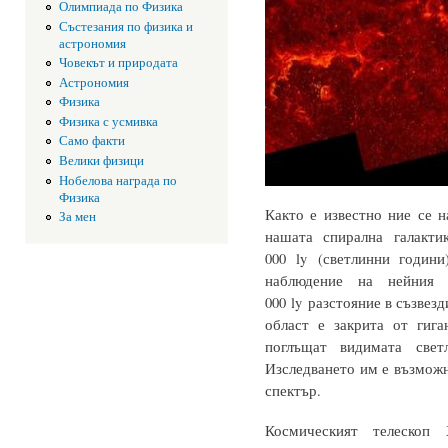
Олимпиада по Физика
Състезания по физика и
астрономия
Човекът и природата
Астрономия
Физика
Физика с усмивка
Само факти
Велики физици
Нобелова награда по
Физика
Както е известно ние се 
За мен
нашата спирална галакт
000 ly (светлинни годин
наблюдение на нейния
000 ly разстояние в съзвез
област е закрита от гига
поглъщат видимата свет
Изследването им е възможн
спектър.
Космическият телескоп