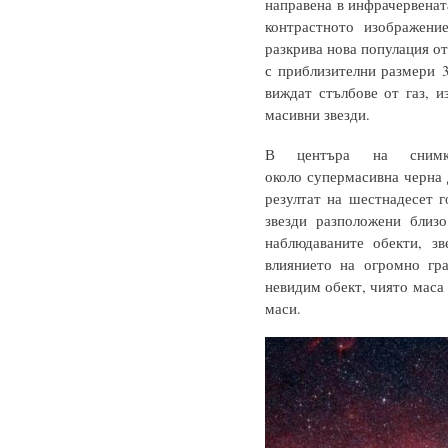
направена в инфрачервената
контрастното изображени
разкрива нова популация от
с приблизителни размери 30
виждат стълбове от газ, 
масивни звезди.
В центъра на снимк
около супермасивна черна д
резултат на шестнадесет 
звезди разположени близ
наблюдаваните обекти, з
влиянието на огромно гр
невидим обект, чиято маса 
маси.