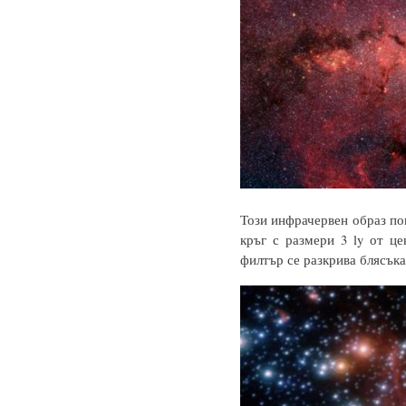
Този инфрачервен образ по
кръг с размери 3 ly от ц
филтър се разкрива блясъка