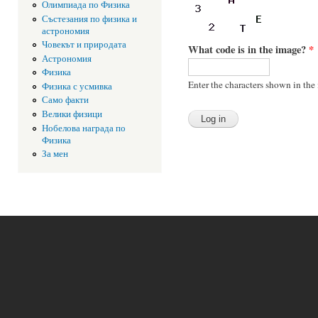
Олимпиада по Физика
Състезания по физика и
астрономия
Човекът и природата
What code is in the image?
*
Астрономия
Физика
Enter the characters shown in the
Физика с усмивка
Само факти
Велики физици
Нобелова награда по
Физика
За мен