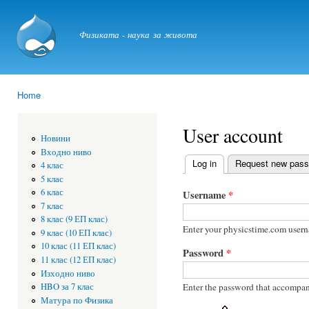
Ski
mai
physicstime.com
Физиката - наука за живота
con
Home
You are here
User account
Новини
Входно ниво
Log in
(active tab)
Request new pas
4 клас
Primary tabs
5 клас
6 клас
Username
*
7 клас
8 клас (9 ЕП клас)
Enter your physicstime.com user
9 клас (10 ЕП клас)
10 клас (11 ЕП клас)
Password
*
11 клас (12 ЕП клас)
Изходно ниво
Enter the password that accompan
HBO за 7 клас
Матура по Физика