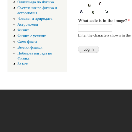
Олимпиада по Физика
Състезания по физика и
астрономия
Човекът и природата
What code is in the image?
*
Астрономия
Физика
Enter the characters shown in the
Физика с усмивка
Само факти
Велики физици
Нобелова награда по
Физика
За мен