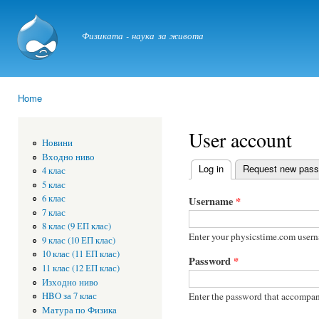
Ski
mai
physicstime.com
Физиката - наука за живота
con
Home
You are here
User account
Новини
Входно ниво
Log in
(active tab)
Request new pas
4 клас
Primary tabs
5 клас
6 клас
Username
*
7 клас
8 клас (9 ЕП клас)
Enter your physicstime.com user
9 клас (10 ЕП клас)
10 клас (11 ЕП клас)
Password
*
11 клас (12 ЕП клас)
Изходно ниво
Enter the password that accompan
HBO за 7 клас
Матура по Физика