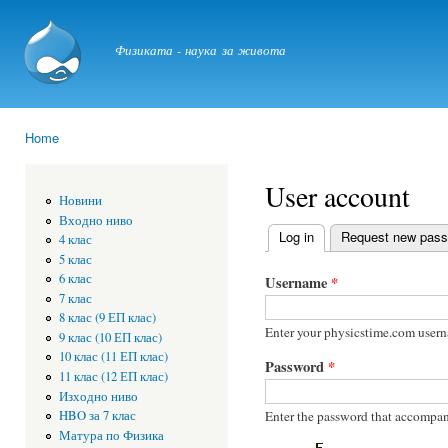
Ski
mai
physicstime.com
Физиката - наука за живота
con
Home
You are here
User account
Новини
Входно ниво
Log in
(active tab)
Request new pas
4 клас
Primary tabs
5 клас
6 клас
Username
*
7 клас
8 клас (9 ЕП клас)
Enter your physicstime.com user
9 клас (10 ЕП клас)
10 клас (11 ЕП клас)
Password
*
11 клас (12 ЕП клас)
Изходно ниво
Enter the password that accompan
HBO за 7 клас
Матура по Физика