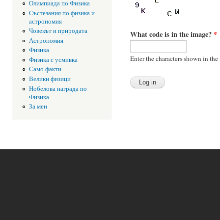
Олимпиада по Физика
Състезания по физика и
астрономия
Човекът и природата
What code is in the image?
*
Астрономия
Физика
Enter the characters shown in the
Физика с усмивка
Само факти
Велики физици
Нобелова награда по
Физика
За мен