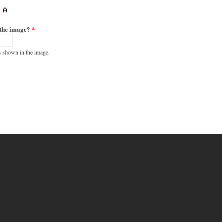
 the image?
*
s shown in the image.