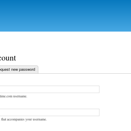
Skip to
main
content
count
 tab)
quest new password
abs
stime.com username.
 that accompanies your username.