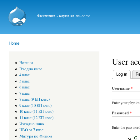
physicstime.com
Физиката - наука за живота
Home
You are here
User ac
Новини
Входно ниво
Log in
(active
Re
4 клас
Primary t
5 клас
6 клас
Username
*
7 клас
8 клас (9 ЕП клас)
Enter your physic
9 клас (10 ЕП клас)
10 клас (11 ЕП клас)
Password
*
11 клас (12 ЕП клас)
Изходно ниво
Enter the password
HBO за 7 клас
Матура по Физика