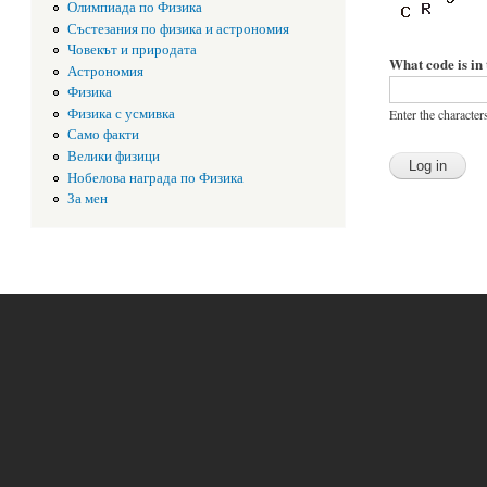
Олимпиада по Физика
Състезания по физика и астрономия
Човекът и природата
What code is in
Астрономия
Физика
Физика с усмивка
Enter the character
Само факти
Велики физици
Нобелова награда по Физика
За мен