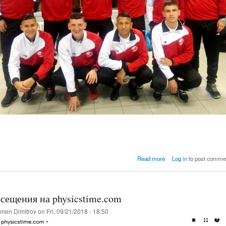
about Моите учени
Read more
Log in
to post comme
клас,
осещения на physicstime.com
men Dimitrov
on Fri, 09/21/2018 - 18:50