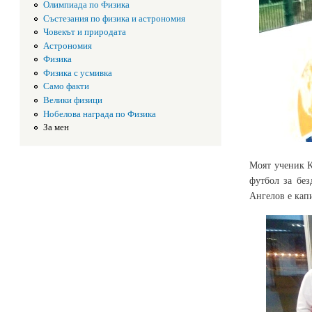
Олимпиада по Физика
Състезания по физика и астрономия
Човекът и природата
Астрономия
Физика
Физика с усмивка
Само факти
Велики физици
Нобелова награда по Физика
За мен
Моят ученик К
футбол за без
Ангелов е кап