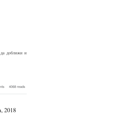
 да доближи и
и до Слънцето
nts
4068 reads
, 2018