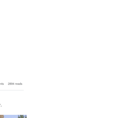
900 000 посещения на
nts
2894 reads
physicstime.com
.