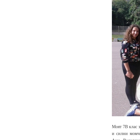
Моят 7В клас 
и силни момче