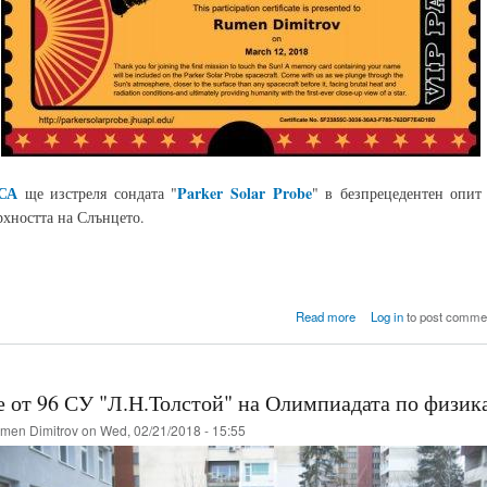
СА
Parker Solar Probe
ще изстреля сондата "
" в безпрецедентен опит
рхността на Слънцето.
about Изпрати името с
Read more
Log in
to post comme
 от 96 СУ "Л.Н.Толстой" на Олимпиадата по физика
men Dimitrov
on Wed, 02/21/2018 - 15:55