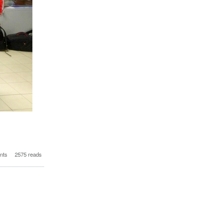
ци. Коце Ангелов, 10
nts
2575 reads
 96 СУ "Л.Н.Толстой"