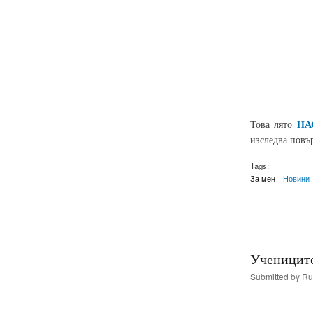
НА
Това лято
изследва повъ
Tags:
За мен
Новини
Учениците
Submitted by
Ru