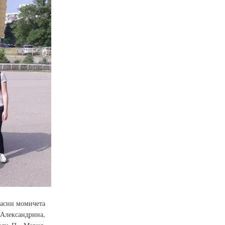
расни момичета
 Александрина,