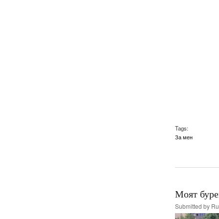
Tags:
За мен
Моят бурен
Submitted by
Ru