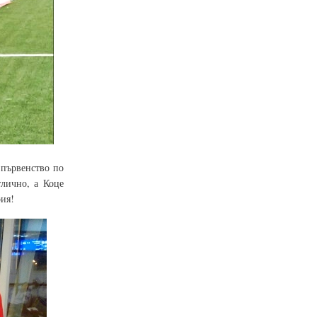
 първенство по
тлично, а Коце
рия!