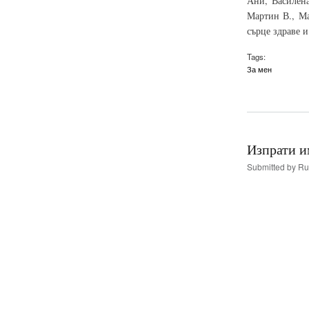
Ани, Василена
Мартин В., Ма
сърце здраве 
Tags:
За мен
Изпрати и
Submitted by
Ru