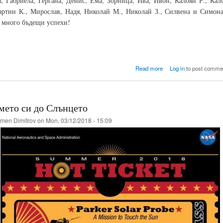
, Габриела, Гергана, Денис, Ема, Зорница, Ива, Ивон, Калоян Р., Кал
ртин К., Мирослав, Надя, Николай М., Николай З., Силвена и Симон
и много бъдещи успехи!
about Моят бурен и в
Read more
Log in
to post comme
СУ "Л
мето си до Слънцето
men Dimitrov
on Mon, 03/12/2018 - 15:09