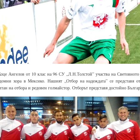
оце Ангелов от 10 клас на 96 СУ „Л.Н.Толстой” участва на Световното
домни хора в Мексико. Нашият „Отбор на надеждата” се представя о
итан на отбора и редовен голмайстор. Отборът представя достойно Бълга