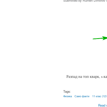
Submitted by
Rumen Dimitrov
o
Разпад на топ кварк, s-к
Tags:
Физика
Само факти
11 клас (12
Read 