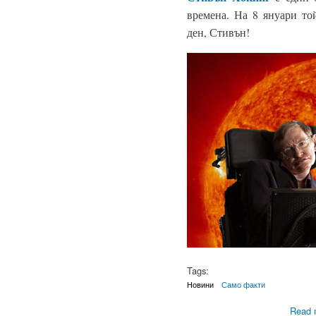
времена. На 8 януари то
ден, Стивън!
Tags:
Новини
Само факти
Read 