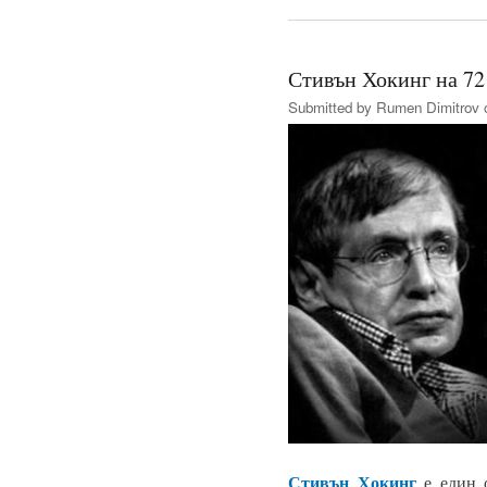
Стивън Хокинг на 72
Submitted by
Rumen Dimitrov
o
Стивън Хокинг
е един о