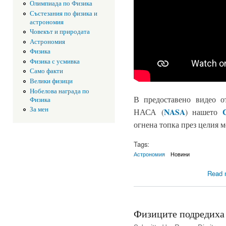
Олимпиада по Физика
Състезания по физика и
астрономия
Човекът и природата
Астрономия
Физика
Физика с усмивка
Само факти
Велики физици
Нобелова награда по
В предоставено видео о
Физика
За мен
NASA
НАСА (
) нашето
огнена топка през целия м
Tags:
Астрономия
Новини
Read 
Физиците подредиха 