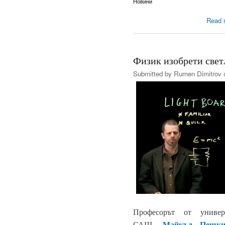
Новини
Read 
Физик изобрети све
Submitted by
Rumen Dimitrov
o
Професорът от униве
Майкъл Пешки
САЩ,