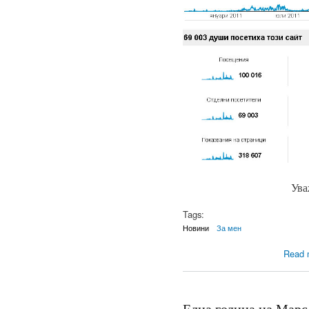
Ува
Tags:
Новини
За мен
Read 
Една година на Марс