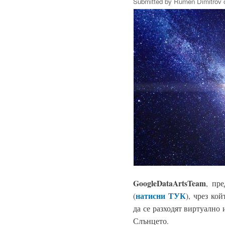
Submitted by
Rumen Dimitrov
o
Google
Data
Arts
Team
, пре
натисни ТУК
(
), чрез ко
да се разходят виртуално 
Слънцето.