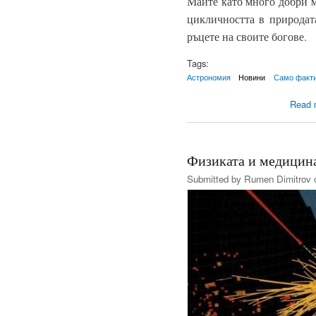
Маите като много добри 
цикличността в природата
ръцете на своите богове.
Tags:
Астрономия
Новини
Само факт
Read 
Физиката и медицина
Submitted by
Rumen Dimitrov
o