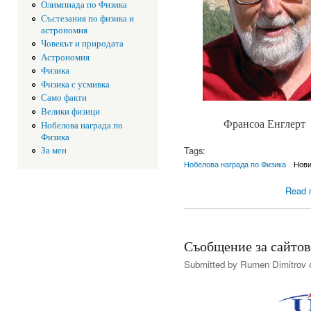
Олимпиада по Физика
Състезания по физика и
астрономия
Човекът и природата
Астрономия
Физика
Физика с усмивка
Само факти
Велики физици
Франсоа Е
Нобелова награда по
Физика
Tags:
За мен
Нобелова награда по Физика
Нов
Read 
Съобщение за сайто
Submitted by
Rumen Dimitrov
o