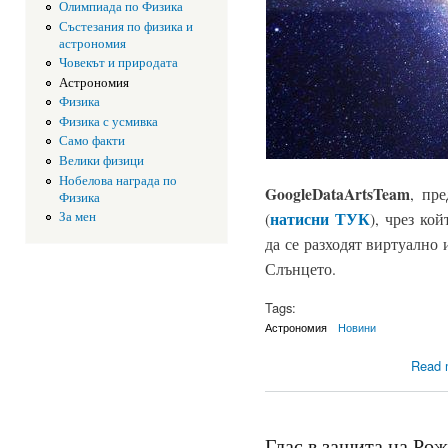
Олимпиада по Физика
Състезания по физика и
астрономия
Човекът и природата
Астрономия
Физика
Физика с усмивка
Само факти
Велики физици
Нобелова награда по
Google
Data
Arts
Team
, пре
Физика
натисни ТУК
За мен
(
), чрез ко
да се разходят виртуално 
Слънцето.
Tags:
Астрономия
Новини
Read 
Глас в защита на Ро