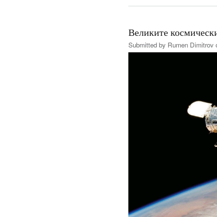
Великите космическ
Submitted by
Rumen Dimitrov
o