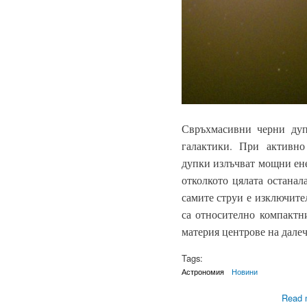
Свръхмасивни черни дуп
галактики. При активно
дупки излъчват мощни ене
отколкото цялата останал
самите струи е изключител
са относително компактн
материя центрове на дале
Tags:
Астрономия
Новини
Read 