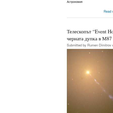
Астрономия
Read 
Телескопът “Event Ho
черната дупка в М87
Submitted by
Rumen Dimitrov
o