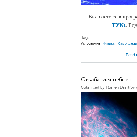
Включете се в прог
ТУК)
.
Едн
Tags:
Астрономия
Физика
Само факти
Read 
Стълба към небето
Submitted by
Rumen Dimitrov
o