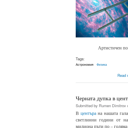
Артистичен пог
Tags:
Астрономия
Физика
Read 
Черната дупка в цен
Submitted by
Rumen Dimitrov
o
В
центъра
на нашата гал
светлинни години от на
милиона пъти по – голяма 