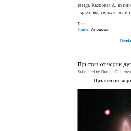
звезда Касиопея А, възник
свръхнова, свръхтечна и 
Tags:
Физика
Астрономия
Read 
Пръстен от черни ду
Submitted by
Rumen Dimitrov
o
Пръстен от чер