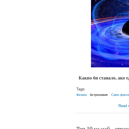
Какво би станало, ако 
Tags:
Физика
Астрономия
Само факти
Read 
Топ 10 на най - стра