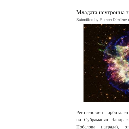
Младата неутронна з
Submitted by
Rumen Dimitrov
o
Рентгеновият орбитал
на Субраманян Чандрас
Нобелова награда), 