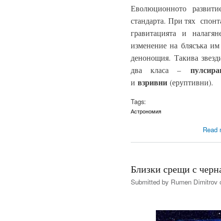
Еволюционното развити
стандарта. При тях спон
гравитацията и налагя
изменение на блясъка им
денонощия. Такива звез
пулси
два класа –
взривни
и
(еруптивни).
Tags:
Астрономия
Read 
Близки срещи с черна
Submitted by
Rumen Dimitrov
o